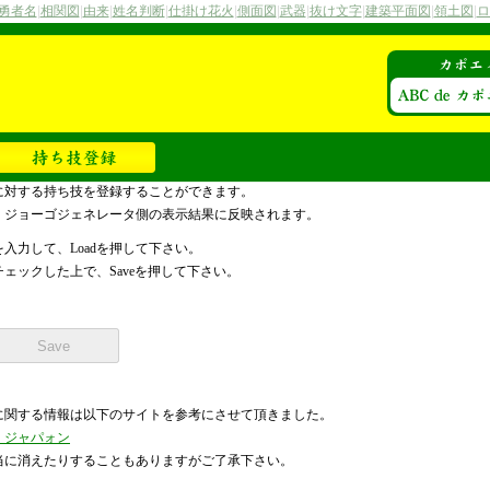
勇者名
|
相関図
|
由来
|
姓名判断
|
仕掛け花火
|
側面図
|
武器
|
抜け文字
|
建築平面図
|
領土図
|
ロ
に対する持ち技を登録することができます。
、ジョーゴジェネレータ側の表示結果に反映されます。
入力して、Loadを押して下さい。
ェックした上で、Saveを押して下さい。
に関する情報は以下のサイトを参考にさせて頂きました。
 ド ジャパォン
当に消えたりすることもありますがご了承下さい。