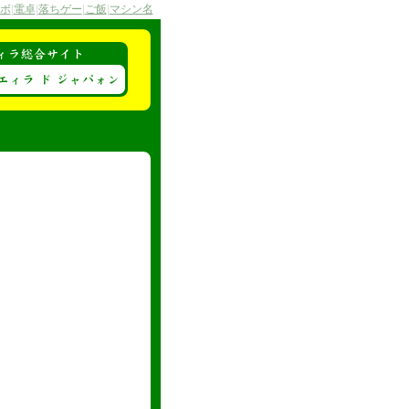
ボ
|
電卓
|
落ちゲー
|
ご飯
|
マシン名