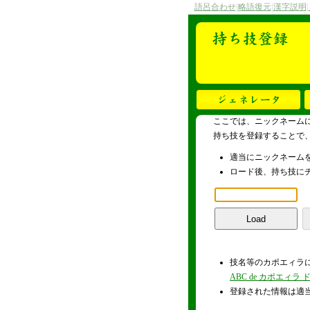
語呂合わせ
|
略語復元
|
漢字説明
|
ここでは、ニックネーム
持ち技を登録することで
適当にニックネームを
ロード後、持ち技にチ
技名等のカポエィラ
ABC de カポエィラ
登録された情報は適