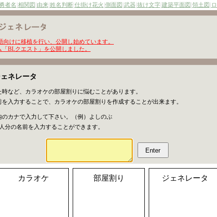
勇者名
|
相関図
|
由来
|
姓名判断
|
仕掛け花火
|
側面図
|
武器
|
抜け文字
|
建築平面図
|
領土図
|
ロ
外10言語向けに移植を行い、公開し始めています。
xiゲーム「BLクエスト」を公開しました。
ジェネレータ
た時など、カラオケの部屋割りに悩むことがあります。
前を入力することで、カラオケの部屋割りを作成することが出来ます。
内のカナで入力して下さい。（例）よしのぶ
2人分の名前を入力することができます。
カラオケ
部屋割り
ジェネレータ