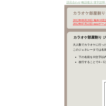
語呂合わせ
|
略語復元
|
漢字説明
|
2012年09月20日 海
2012年07月22日 mi
カラオケ部屋割り 
大人数でカラオケに行っ
このジェネレータでは名
下の名前を10文字以
改行することで4～1