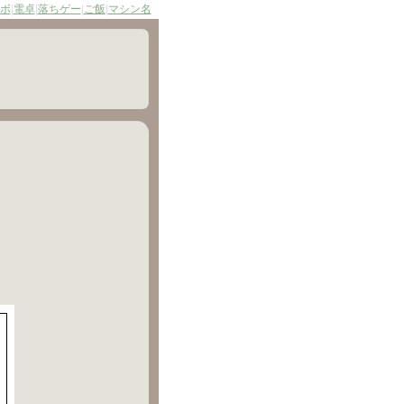
ボ
|
電卓
|
落ちゲー
|
ご飯
|
マシン名